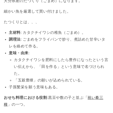
大分県産のたつくり（ごまめ）になります。
め)
め)
30g
30g
細かい魚を厳選して買い付けました。
入
入
たつくりとは、、、
の
の
数
数
主材料
: カタクチイワシの稚魚（ごまめ）。
量
量
調理法
: ごまめをフライパンで炒り、煮詰めた甘辛いタ
を
を
レを絡めて作る。
減
増
ら
や
意味・由来
:
す
す
カタクチイワシを肥料にしたら豊作になったという言
い伝えから、「田を作る」という意味で名づけられ
た。
「五穀豊穣」の願いが込められている。
子孫繁栄を願う意味もある。
おせち料理における役割
:
黒豆や数の子と並ぶ「
祝い肴三
種
」の一つ。