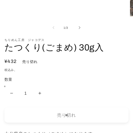
ダ
ル
で
メ
デ
の
1
/
3
ィ
ア
(1)
ちりめん工房 ジャコデス
を
たつくり(ごまめ) 30g入
開
く
通
¥432
売り切れ
(2
常
税込み。
価
数量
格
た
た
つ
つ
く
く
売り切れ
り
り
(ご
(ご
ま
ま