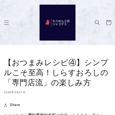
コンテン
ツに進む
カ
ー
ト
【おつまみレシピ④】シンプ
ルこそ至高！しらすおろしの
「専門店流」の楽しみ方
2026年3月27日
Share