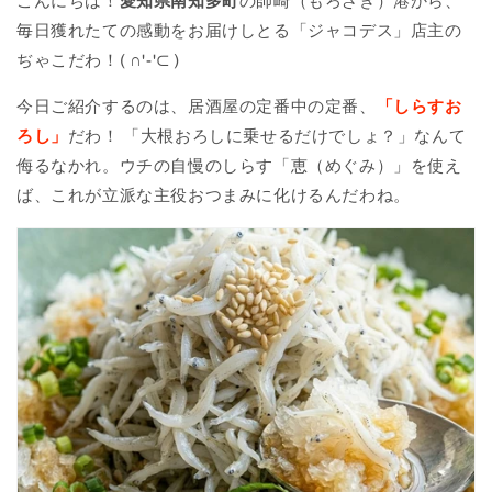
こんにちは！
愛知県南知多町
の師崎（もろざき）港から、
毎日獲れたての感動をお届けしとる「ジャコデス」店主の
ぢゃこだわ！( ∩'-'⊂ )
今日ご紹介するのは、居酒屋の定番中の定番、
「しらすお
ろし」
だわ！ 「大根おろしに乗せるだけでしょ？」なんて
侮るなかれ。ウチの自慢のしらす「恵（めぐみ）」を使え
ば、これが立派な主役おつまみに化けるんだわね。