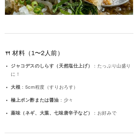
🍴 材料（1〜2人前）
ジャコデスのしらす（天然塩仕上げ）
：たっぷり山盛り
に！
大根
：5cm程度（すりおろす）
極上ポン酢または醤油
：少々
薬味（ネギ、大葉、七味唐辛子など）
：お好みで