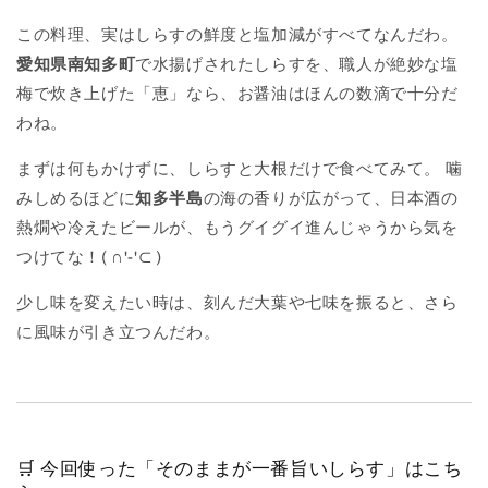
この料理、実はしらすの鮮度と塩加減がすべてなんだわ。
愛知県南知多町
で水揚げされたしらすを、職人が絶妙な塩
梅で炊き上げた「恵」なら、お醤油はほんの数滴で十分だ
わね。
まずは何もかけずに、しらすと大根だけで食べてみて。 噛
みしめるほどに
知多半島
の海の香りが広がって、日本酒の
熱燗や冷えたビールが、もうグイグイ進んじゃうから気を
つけてな！( ∩'-'⊂ )
少し味を変えたい時は、刻んだ大葉や七味を振ると、さら
に風味が引き立つんだわ。
🛒 今回使った「そのままが一番旨いしらす」はこち